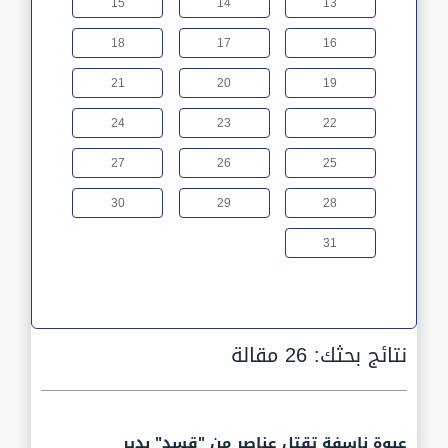
15
14
13
18
17
16
21
20
19
24
23
22
27
26
25
30
29
28
31
نتائج بحثك:
26 مقالة
عبوة ناسفة تقتل عناصر من "قسد" بدير