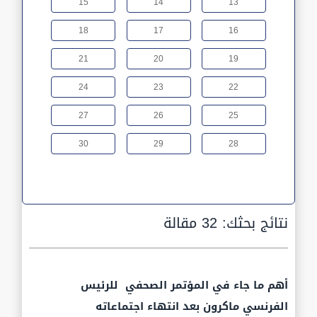
15
14
13
18
17
16
21
20
19
24
23
22
27
26
25
30
29
28
نتائج بحثك:
32 مقالة
أهم ما جاء في المؤتمر الصحفي للرئيس
الفرنسي ماكرون بعد انتهاء اجتماعاته