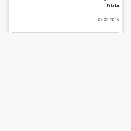
ماذا؟!
07.02.2025
مشروع ترامب العقاري في غزة, هل هو
مناورة تفاوضية أم تحويل الأنظار عن
سياساته الداخلية
محمد دلبج,
07.02.2025
DIGITAL SOLUTIONS BY