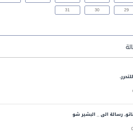
31
30
29
لتحرر.
اتو, رسالة الى _ البشير شو